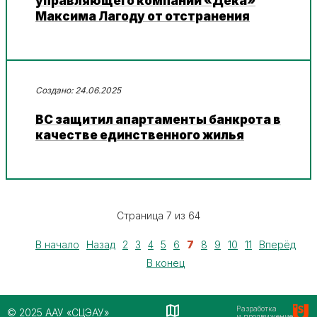
управляющего компании «Дека»
Максима Лагоду от отстранения
24.06.2025
ВС защитил апартаменты банкрота в
качестве единственного жилья
Страница 7 из 64
В начало
Назад
2
3
4
5
6
7
8
9
10
11
Вперёд
В конец
Разработка
© 2025 ААУ «СЦЭАУ»
и продвижение