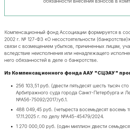
обязанности внесения взносов в комп
Компенсационный фонд Ассоциации формируется в соо
2002 г. № 127-ФЗ «О несостоятельности (банкротстве)
связи с возмещением убытков, причиненных лицам, уч
вследствие неисполнения или ненадлежащего исполн
него обязанностей в деле о банкротстве.
Из Компенсационного фонда ААУ "СЦЭАУ" пр
256 103,51 руб. (двести пятьдесят шесть тысяч ст
Арбитражного суда города Санкт-Петербурга и Лен
№А56-75092/2017/уб.1.
488 049,45 руб. (четыреста восемьдесят восемь 
17.11.2025 г. по делу №А45-45479/2024.
1 270 000,00 руб. (один миллион двести семьдеся