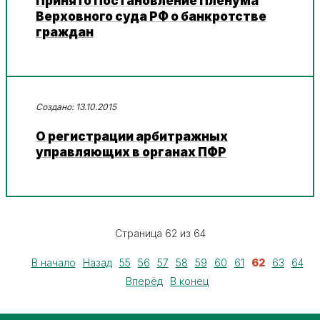
Принято Постановление Пленума
Верховного суда РФ о банкротстве
граждан
13.10.2015
О регистрации арбитражных
управляющих в органах ПФР
Страница 62 из 64
В начало
Назад
55
56
57
58
59
60
61
62
63
64
Вперёд
В конец