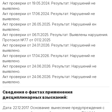
Акт проверки от 19.05.2024. Результат: Нарушений не
выявлено.
Акт проверки от 17.06.2024. Результат: Нарушений не
выявлено.
Акт проверки от 26.05.2025. Результат: Нарушений ен
выявлено.
Акт проверки от 06.11.2025. Результат: Выявлены нарушения.
Протокол №77 от 01.12.2025
Акт проверки от 24.01.2026. Результат: Нарушений не
выявлено.
Акт проверки от 17.04.2026. Результат: Нарушений не
выявлено.
Акт проверки от 24.06.2026. Результат: Нарушений не
выявлено.
Акт проверки от 24.06.2026. Результат: Нарушений не
выявлено.
Сведения о фактах применения
дисциплинарных взысканий:
Дата: 22.12.2017. Основание: вынесение предупреждения с