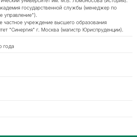
ический университет им. М.В. Ломоносова (история).
академия государственной службы (менеджер по
е управление").
ое частное учреждение высшего образования
т "Синергия" г. Москва (магистр Юриспруденции).
о года