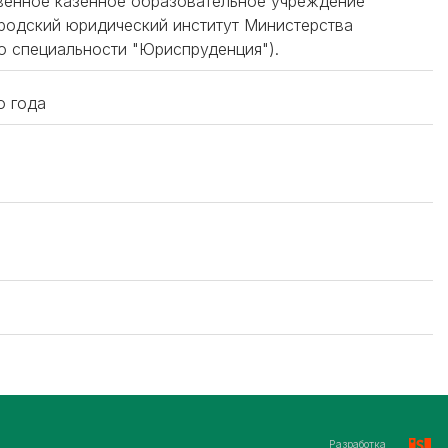
твенное казенное образовательное учреждение
родский юридический институт Министерства
о специальности "Юриспруденция").
о года
Разработка