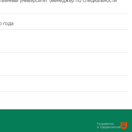
ственный университет (менеджер по специальности
.
о года
Разработка
и продвижение