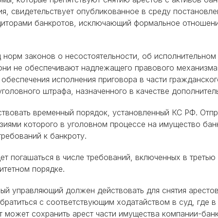
ия, свидетельствует опубликованное в среду постановл
редиторами банкротов, исключающий формальное отношен
 норм законов о несостоятельности, об исполнительном 
 они не обеспечивают надлежащего правового механизма
 обеспечения исполнения приговора в части гражданског
уголовного штрафа, назначенного в качестве дополнител
ствовать временный порядок, установленный КС РФ. Отпр
нзиями которого в уголовном процессе на имущество бан
требований к банкроту.
ет погашаться в числе требований, включенных в третью
итетном порядке.
ый управляющий должен действовать для снятия арестов
ратиться с соответствующим ходатайством в суд, где в 
 может сохранить арест части имущества компании-бан