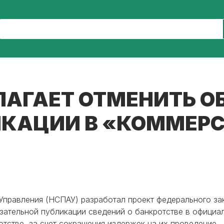
ЛАГАЕТ ОТМЕНИТЬ О
КАЦИИ В «КОММЕР
правления (НСПАУ) разработал проект федерального зак
бязательной публикации сведений о банкротстве в офици
тстве, за счет сокращения издержек на их проведение.