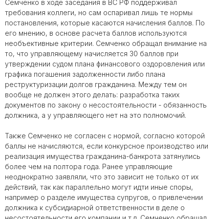
Семченко в ходе заседания в ВС РФ поддерживал
требования коллеги, но сам оспаривал лишь те нормы
постановления, которые касаются начисления баллов. По
его мнению, в основе расчета баллов используются
необъективные критерии. Семченко обращал внимание на
то, что управляющему начисляется 30 баллов при
утверждении судом плана финансового оздоровления или
графика погашения задолженности либо плана
реструктуризации долгов гражданина. Между тем он
вообще не должен этого делать: разработка таких
документов по закону о несостоятельности - обязанность
должника, а у управляющего нет на это полномочий.
Также Семченко не согласен с нормой, согласно которой
баллы не начисляются, если конкурсное производство или
реализация имущества гражданина-банкрота затянулись
более чем на полтора года. Ранее управляющие
неоднократно заявляли, что это зависит не только от их
действий, так как параллельно могут идти иные споры,
например о разделе имущества супругов, о привлечении
должника к субсидиарной ответственности в деле о
несостоятельности его компании и т.д. Семченко обращал