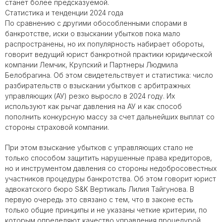
станет более предсказуемой.
Статистика и тенденции 2024 года
По сравнению с другими обособленными спорами в
банкротстве, иски о взыскании убытков пока мало
распространены, но их популярность набирает обороты,
говорит ведущий юрист банкротной практики юридической
компании Лемчик, Крупский и Партнеры Людмила
Белобрагина. Об этом свидетельствует и статистика: число
разбирательств о взыскании убытков с арбитражных
управляющих (АУ) резко выросло в 2024 году. Их
используют как рычаг давления на АУ и как способ
пополнить конкурсную массу за счет дальнейших выплат со
стороны страховой компании.
При этом взыскание убытков с управляющих стало не
только способом защитить нарушенные права кредиторов,
но и инструментом давления со стороны недобросовестных
участников процедуры банкротства. Об этом говорит юрист
адвокатского бюро S&K Вертикаль Лилия Тайгунова. В
первую очередь это связано с тем, что в законе есть
только общие принципы и не указаны четкие критерии, по
которым определяют качество управления процедурой