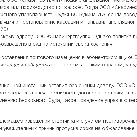
екратили производство по жалобе. Тогда ООО «Снабинерт
рсного управляющего. Судья ВС Букина И.А. сочла дов
лляция и постановление кассации и направил апелляцио
20).
скому адресу ООО «Снабинертгрупп». Однако попытка вр
возвращено в суд по истечении срока хранения.
тв оставления почтового извещения в абонентском ящике
 извещении общества
как ответчика. Таким образом, у с
лляционной инстанции оставил без оценки доводы ООО «С
го спора ссылался на мнимость договора поставки, а в 
 мнению Верховного Суда, такое поведение управляющег
адлежащем извещении ответчика и с учетом противоречив
ии уважительных причин пропуска срока на обжалование