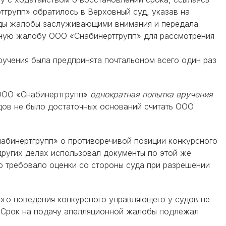
групп» обратилось в Верховный суд, указав на
оды жалобы заслуживающими внимания и передала
нную жалобу ООО «Снабинертгрупп» для рассмотрения
учения была предпринята почтальоном всего один раз
 ООО «Снабинертгрупп»
однократная попытка вручения
удов не было достаточных оснований считать ООО
набинертгрупп» о противоречивой позиции конкурсного
других делах использовал документы по этой же
о требовало оценки со стороны суда при разрешении
ого поведения конкурсного управляющего у судов не
. Срок на подачу апелляционной жалобы подлежал