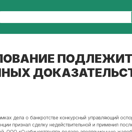
АЛОВАНИЕ ПОДЛЕЖИ
ЧНЫХ ДОКАЗАТЕЛЬС
амках дела о банкротстве конкурсный управляющий осп
танции признал сделку недействительной и применил пос
ей. ООО «Снабинертгрупп» подало апелляционную жалоб