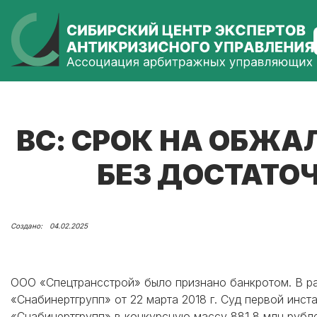
ВС: СРОК НА ОБЖ
БЕЗ ДОСТАТО
04.02.2025
ООО «Спецтрансстрой» было признано банкротом. В р
«Снабинертгрупп» от 22 марта 2018 г. Суд первой инс
«Снабинертгрупп» в конкурсную массу 881,8 млн рубл