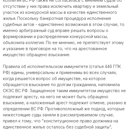
Коллегия ВС РФ также не согласилась с мнением судов об
отсутствии у них права исключить квартиру и земельный
участок из конкурсной массы в качестве единственного
жилья. Поскольку банкротная процедура исполнения
судебных актов - единственно возможная в этом случае, то
именно арбитражный суд вправе решать вопросы о
формировании и распределении конкурсной массы,
объяснила коллегия. По ее мнению, не препятствует этому
и указание в приговоре на то, что на арестованное
имущество обращено взыскание.
Правила об исполнительском иммунитете (статья 446 ГПК
РФ) едины, универсальны и применимы во всех случаях,
когда решается вопрос об имуществе, на которое
обращается взыскание по долгам гражданина, напомнила
СКЭС ВС РФ. Защищенное таким иммунитетом имущество не
подлежит аресту, на него не может быть обращено
взыскание, а наложенный арест подлежит отмене, указано в
определении ВС РФ. Противоположный же подход, которые
нижестоящие суды заняли в рассматриваемом случае,
привел к тому, что "конституционное право должника на
единственное жилье осталось без судебной защиты",