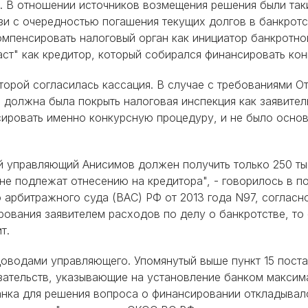
 В отношении источников возмещения решения были таки
язи с очередностью погашения текущих долгов в банкротст
мпенсировать налоговый орган как инициатор банкротной 
аст" как кредитор, который собирался финансировать кон
торой согласилась кассация. В случае с требованиями О
должна была покрыть налоговая инспекция как заявитель
сировать именно конкурсную процедуру, и не было основ
 управляющий Анисимов должен получить только 250 тыс.
не подлежат отнесению на кредитора", - говорилось в п
 арбитражного суда (ВАС) РФ от 2013 года N97, согласн
ования заявителем расходов по делу о банкротстве, то 
т.
доводами управляющего. Упомянутый выше пункт 15 пос
азательств, указывающие на установление банком максим
 банка для решения вопроса о финансировании откладыва