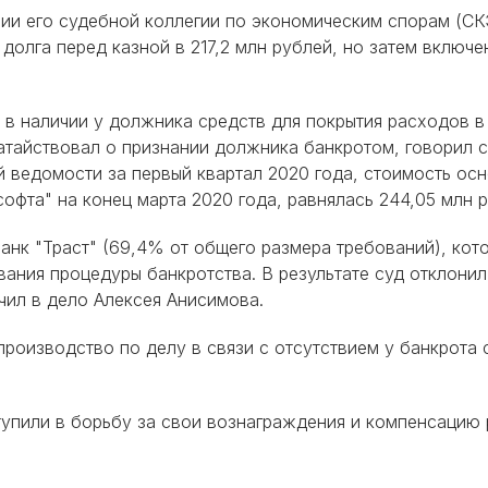
и его судебной коллегии по экономическим спорам (СКЭ
долга перед казной в 217,2 млн рублей, но затем включе
в наличии у должника средств для покрытия расходов в 
тайствовал о признании должника банкротом, говорил с
 ведомости за первый квартал 2020 года, стоимость осн
фта" на конец марта 2020 года, равнялась 244,05 млн р
анк "Траст" (69,4% от общего размера требований), кот
ования процедуры банкротства. В результате суд отклони
чил в дело Алексея Анисимова.
производство по делу в связи с отсутствием у банкрота
упили в борьбу за свои вознаграждения и компенсацию 