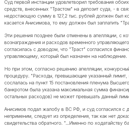
Суд первой инстанции удовлетворил требования обоих.
средств, внесенных "Трастом" на депозит суда, - в св
недостающую сумму в 127,2 тыс. рублей должен был ко
касается Анисимова, то ему должен был заплатить "Тр
Эти решения позднее были отменены в апелляции, с ко
вознаграждения и расходов временного управляющего 
согласилась с доводом, что "Траст" согласился финан
управляющему, который был назначен на наблюдение.
Но при этом, согласно решению апелляции, конкурсный
процедуру. "Расходы, превышающие указанный лимит, 
сослалась на пункт 15 постановления пленума Высшего
банкротом была указана максимальная сумма финансир
остальных расходов) не может превышать данный лими
Анисимов подал жалобу в ВС РФ, и суд согласился с 
неприменим, следует из определения, так как нет док
свидетельства обратного. "...Именно по ходатайству