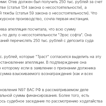
ми: Отев должен был получить 250 тыс. рублей за счет
ве (статья 134 закона о несостоятельности), а
тяжбы (статья 59 закона о несостоятельности). Что
курсное производство, сочла первая инстанция.
тева апелляция посчитала, что всю сумму
 по делу о несостоятельности "Эрэс софта". Она
аний перечислять 250 тыс. рублей с депозита суда
 рублей, которые "Траст" согласился выделить на эту
остановлении апелляции. В подтверждение она
о которому если в заявлении о признании должника
сумма взыскиваемого вознаграждения (как и всех
тановления N97 ВАС РФ в рассматриваемом деле
альной суммы финансирования. Более того, есть
лось судебное заседание по рассмотрению ходатайства