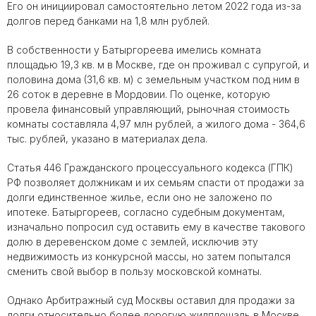
Его он инициировал самостоятельно летом 2022 года из-за
долгов перед банками на 1,8 млн рублей.
В собственности у Батыргореева имелись комната
площадью 19,3 кв. м в Москве, где он проживал с супругой, и
половина дома (31,6 кв. м) с земельным участком под ним в
26 соток в деревне в Мордовии. По оценке, которую
провела финансовый управляющий, рыночная стоимость
комнаты составляла 4,97 млн рублей, а жилого дома - 364,6
тыс. рублей, указано в материалах дела.
Статья 446 Гражданского процессуального кодекса (ГПК)
РФ позволяет должникам и их семьям спасти от продажи за
долги единственное жилье, если оно не заложено по
ипотеке. Батыргореев, согласно судебным документам,
изначально попросил суд оставить ему в качестве такового
долю в деревенском доме с землей, исключив эту
недвижимость из конкурсной массы, но затем попытался
сменить свой выбор в пользу московской комнаты.
Однако Арбитражный суд Москвы оставил для продажи за
долги относительно более дорогую жилплощадь в Москве,