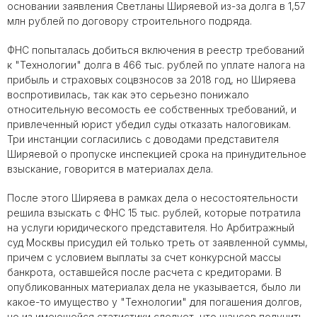
основании заявления Светланы Ширяевой из-за долга в 1,57
млн рублей по договору строительного подряда.
ФНС попыталась добиться включения в реестр требований
к "Технологии" долга в 466 тыс. рублей по уплате налога на
прибыль и страховых соцвзносов за 2018 год, но Ширяева
воспротивилась, так как это серьезно понижало
относительную весомость ее собственных требований, и
привлеченный юрист убедил суды отказать налоговикам.
Три инстанции согласились с доводами представителя
Ширяевой о пропуске инспекцией срока на принудительное
взыскание, говорится в материалах дела.
После этого Ширяева в рамках дела о несостоятельности
решила взыскать с ФНС 15 тыс. рублей, которые потратила
на услуги юридического представителя. Но Арбитражный
суд Москвы присудил ей только треть от заявленной суммы,
причем с условием выплаты за счет конкурсной массы
банкрота, оставшейся после расчета с кредиторами. В
опубликованных материалах дела не указывается, было ли
какое-то имущество у "Технологии" для погашения долгов,
но из имеющейся статистики следует, что шансов получить