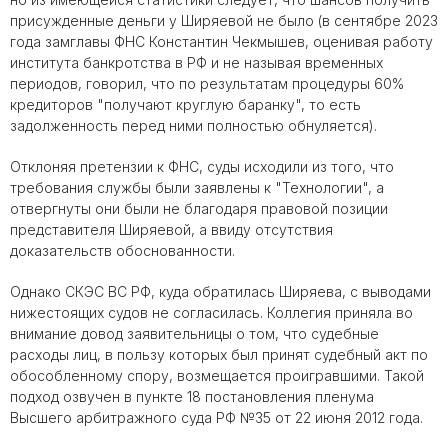
присужденные деньги у Ширяевой не было (в сентябре 2023
года замглавы ФНС Константин Чекмышев, оценивая работу
института банкротства в РФ и не называя временных
периодов, говорил, что по результатам процедуры 60%
кредиторов "получают круглую баранку", то есть
задолженность перед ними полностью обнуляется).
Отклоняя претензии к ФНС, суды исходили из того, что
требования службы были заявлены к "Технологии", а
отвергнуты они были не благодаря правовой позиции
представителя Ширяевой, а ввиду отсутствия
доказательств обоснованности.
Однако СКЭС ВС РФ, куда обратилась Ширяева, с выводами
нижестоящих судов не согласилась. Коллегия приняла во
внимание довод заявительницы о том, что судебные
расходы лиц, в пользу которых был принят судебный акт по
обособленному спору, возмещается проигравшими. Такой
подход озвучен в пункте 18 постановления пленума
Высшего арбитражного суда РФ №35 от 22 июня 2012 года.