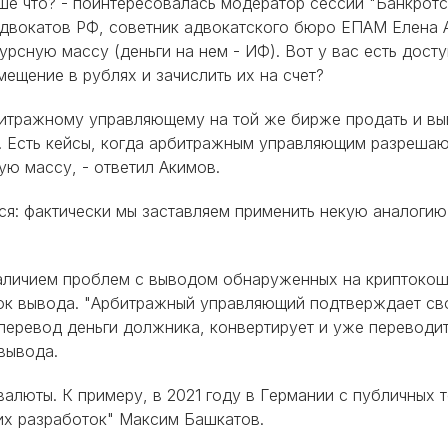
ьше что? - поинтересовалась модератор сессии "Банкротс
двокатов РФ, советник адвокатского бюро ЕПАМ Елена А
рсную массу (деньги на нем - ИФ). Вот у вас есть дост
мещение в рублях и зачислить их на счет?
рбитражному управляющему на той же бирже продать и вы
 Есть кейсы, когда арбитражным управляющим разрешают
ую массу, - ответил Акимов.
я: фактически мы заставляем применить некую аналогию 
аличием проблем с выводом обнаруженных на криптокош
док вывода. "Арбитражный управляющий подтверждает с
перевод деньги должника, конвертирует и уже переводит
вывода.
алюты. К примеру, в 2021 году в Германии с публичных 
ких разработок" Максим Башкатов.