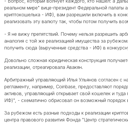
- Вопрос, который волнует каждого, кто нашел: а дал
реальном мире" вице-президент Федеральной палаты а
криптокошелька - ИФ), вам разрешили включить в конку
реализовать эту валюту так, чтобы потом получить воз
- Я не вижу препятствий. Почему нельзя разрешить а
аналогия с той же реализацией имущества за рубежом.
получить сюда (вырученные средства - ИФ) в конкурсн
Довольно сложная юридическая конструкция получаетс
реализации, отреагировала Авакян.
Арбитражный управляющий Илья Ульянов согласен с н
регламенту, например, Coinbase, предоставляют поря
активов, управляющий открывает свой кошелек и туда 
ИФ)", - схематично обрисовал он возможный порядок 
За рубежом есть разные подходы к реализации криптов
центра правового развития Фонда "Центр стратегичес