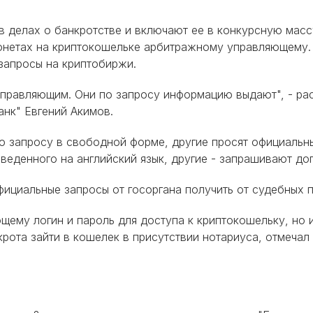
 делах о банкротстве и включают ее в конкурсную массу
монетах на криптокошельке арбитражному управляющему.
запросы на криптобиржи.
правляющим. Они по запросу информацию выдают", - рас
анк" Евгений Акимов.
запросу в свободной форме, другие просят официальны
еведенного на английский язык, другие - запрашивают до
ициальные запросы от госоргана получить от судебных п
щему логин и пароль для доступа к криптокошельку, но 
крота зайти в кошелек в присутствии нотариуса, отмеч