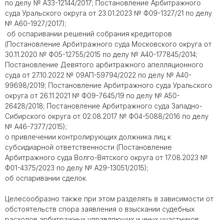
по делу № А33-12144/2017; Постановление Арбитражного
суда Уральского округа от 23.01.2023 № Ф09-1327/21 по делу
№ А60-1927/2017);
об оспаривании решений собрания кредиторов
(Постановление Арбитражного суда Московского округа от
30.11.2020 № Ф05-12755/2015 по делу № А40-177845/2014;
Постановление Девятого арбитражного апелляционного
суда от 27.10.2022 № 09АП-59794/2022 по делу № А40-
99698/2019; Постановление Арбитражного суда Уральского
округа от 26.11.2021 № Ф09-7645/19 по делу № А50-
26428/2018; Постановление Арбитражного суда Западно-
Сибирского округа от 02.08.2017 № Ф04-5088/2016 по делу
№ А46-7377/2015);
о привлечении контролирующих должника лиц к
субсидиарной ответственности (Постановление
Арбитражного суда Волго-Вятского округа от 17.08.2023 №
Ф01-4375/2023 по делу № А29-13051/2015);
об оспаривании сделок.
Целесообразно также при этом разделять в зависимости от
обстоятельств спора заявления о взыскании судебных
расходов арбитражных управляющих и иных участников