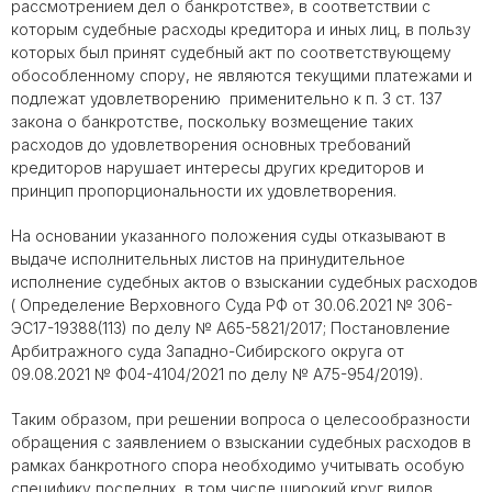
рассмотрением дел о банкротстве», в соответствии с
которым судебные расходы кредитора и иных лиц, в пользу
которых был принят судебный акт по соответствующему
обособленному спору, не являются текущими платежами и
подлежат удовлетворению применительно к п. 3 ст. 137
закона о банкротстве, поскольку возмещение таких
расходов до удовлетворения основных требований
кредиторов нарушает интересы других кредиторов и
принцип пропорциональности их удовлетворения.
На основании указанного положения суды отказывают в
выдаче исполнительных листов на принудительное
исполнение судебных актов о взыскании судебных расходов
( Определение Верховного Суда РФ от 30.06.2021 № 306-
ЭС17-19388(113) по делу № А65-5821/2017; Постановление
Арбитражного суда Западно-Сибирского округа от
09.08.2021 № Ф04-4104/2021 по делу № А75-954/2019).
Таким образом, при решении вопроса о целесообразности
обращения с заявлением о взыскании судебных расходов в
рамках банкротного спора необходимо учитывать особую
специфику последних, в том числе широкий круг видов