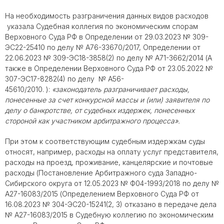
На необходимость разграничения данных видов расходов
указала Судебная коллегия по экономическим спорам
Верховного Суда РФ в Определении от 29.03.2023 № 309-
ЭС22-25410 по делу № А76-33670/2017, Определении от
22.06.2023 № 309-ЭС18-3858(2) по делу № А71-3662/2014 (А
также в Определении Верховного Суда РФ от 23.05.2022 №
307-ЭС17-8282(4) по делу № А56-
45610/2010. ):
«законодатель разграничивает расходы,
понесенные за счет конкурсной массы и (или) заявителя по
делу о банкротстве, от судебных издержек, понесенных
стороной как участником арбитражного процесса».
При этом к соответствующим судебным издержкам суды
относят, например, расходы на оплату услуг представителя,
расходы на проезд, проживание, канцелярские и почтовые
расходы (Постановление Арбитражного суда Западно-
Сибирского округа от 12.05.2023 № Ф04-1993/2018 по делу №
А27-16083/2015 (Определением Верховного Суда РФ от
16.08.2023 № 304-ЭС20-15241(2, 3) отказано в передаче дела
№ А27-16083/2015 в Судебную коллегию по экономическим