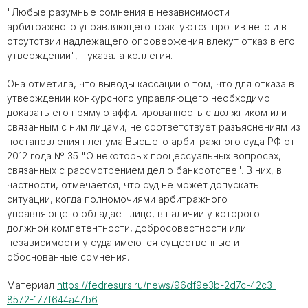
"Любые разумные сомнения в независимости
арбитражного управляющего трактуются против него и в
отсутствии надлежащего опровержения влекут отказ в его
утверждении", - указала коллегия.
Она отметила, что выводы кассации о том, что для отказа в
утверждении конкурсного управляющего необходимо
доказать его прямую аффилированность с должником или
связанным с ним лицами, не соответствует разъяснениям из
постановления пленума Высшего арбитражного суда РФ от
2012 года № 35 "О некоторых процессуальных вопросах,
связанных с рассмотрением дел о банкротстве". В них, в
частности, отмечается, что суд не может допускать
ситуации, когда полномочиями арбитражного
управляющего обладает лицо, в наличии у которого
должной компетентности, добросовестности или
независимости у суда имеются существенные и
обоснованные сомнения.
Материал
https://fedresurs.ru/news/96df9e3b-2d7c-42c3-
8572-177f644a47b6