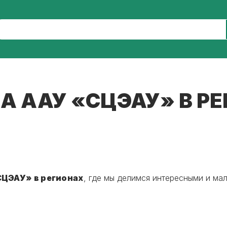
А ААУ «СЦЭАУ» В Р
СЦЭАУ» в регионах
, где мы делимся интересными и ма